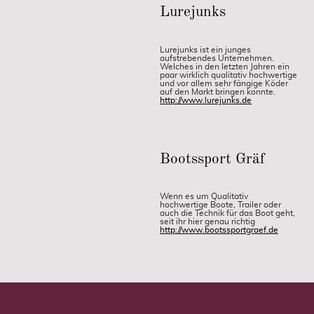
Lurejunks
Lurejunks ist ein junges
aufstrebendes Unternehmen.
Welches in den letzten Jahren ein
paar wirklich qualitativ hochwertige
und vor allem sehr fängige Köder
auf den Markt bringen konnte.
http://www.lurejunks.de
Bootssport Gräf
Wenn es um Qualitativ
hochwertige Boote, Trailer oder
auch die Technik für das Boot geht,
seit ihr hier genau richtig
http://www.bootssportgraef.de